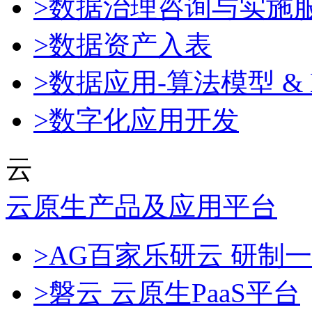
>数据治理咨询与实施
>数据资产入表
>数据应用-算法模型 & 
>数字化应用开发
云
云原生产品及应用平台
>AG百家乐研云 研制
>磐云 云原生PaaS平台