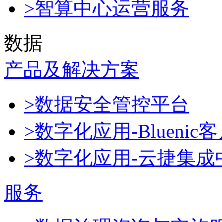
>智算中心运营服务
数据
产品及解决方案
>数据安全管控平台
>数字化应用-Blueni
>数字化应用-云捷集成
服务