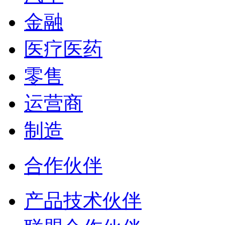
金融
医疗医药
零售
运营商
制造
合作伙伴
产品技术伙伴