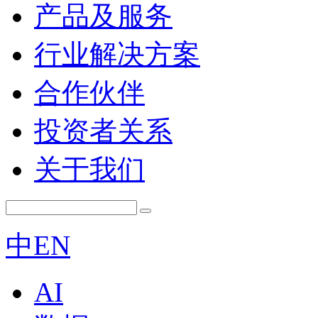
产品及服务
行业解决方案
合作伙伴
投资者关系
关于我们
中
EN
AI