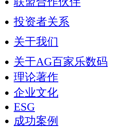
联盟合作伙伴
投资者关系
关于我们
关于AG百家乐数码
理论著作
企业文化
ESG
成功案例