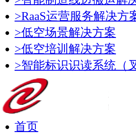
>RaaS运营服务解决方
>低空场景解决方案
>低空培训解决方案
>智能标识识读系统（
首页