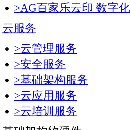
>AG百家乐云印 数字
云服务
>云管理服务
>安全服务
>基础架构服务
>云应用服务
>云培训服务