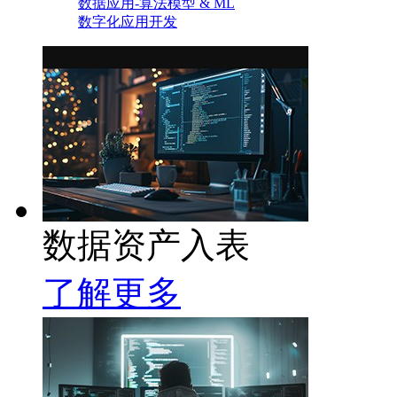
数据应用-算法模型 & ML
数字化应用开发
数据资产入表
了解更多