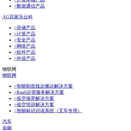
>数据通信产品
AG百家乐云科
>存储产品
>计算产品
>安全产品
>网络产品
>软件产品
>外设产品
物联网
物联网
>智能制造线边搬运解决方案
>RaaS运营服务解决方案
>低空场景解决方案
>低空培训解决方案
>智能标识识读系统（叉车专用）
汽车
金融