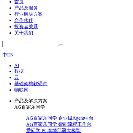
首页
产品及服务
行业解决方案
合作伙伴
投资者关系
关于我们
中
EN
AI
数据
云
基础架构软硬件
物联网
产品及解决方案
AG百家乐问学
AG百家乐问学 企业级Agent中台
AG百家乐问学 智能流程工作台
爱问学 PC本地部署大模型