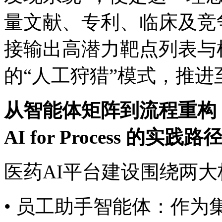
量文献、专利、临床及竞
接输出高潜力靶点列表与
的“人工狩猎”模式，推进
从智能体矩阵到流程重构
AI for Process 的实践路
医药AI平台建设围绕两
• 员工助手智能体：作为