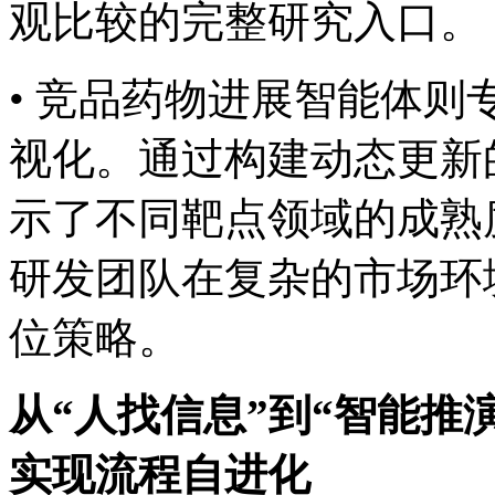
观比较的完整研究入口。
• 竞品药物进展智能体
视化。通过构建动态更新
示了不同靶点领域的成熟
研发团队在复杂的市场环
位策略。
从“人找信息”到“智能推
实现流程自进化