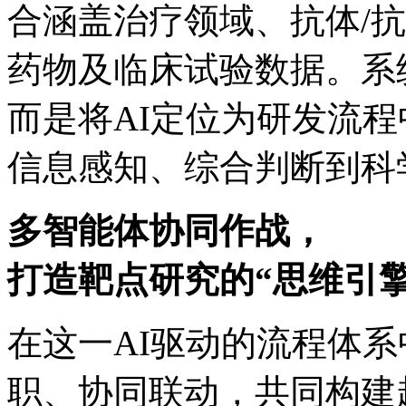
合涵盖治疗领域、抗体/抗
药物及临床试验数据。系
而是将AI定位为研发流程
信息感知、综合判断到科
多智能体协同作战，
打造靶点研究的“思维引擎
在这一AI驱动的流程体
职、协同联动，共同构建