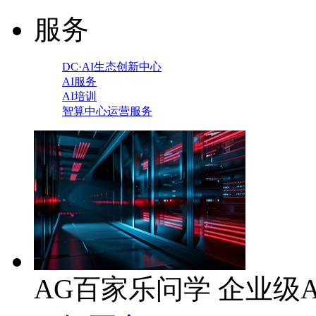
服务
DC·AI生态创新中心
AI服务
AI培训
智算中心运营服务
AG百家乐问学 企业级Ag