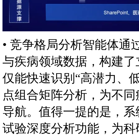
• 竞争格局分析智能体
与疾病领域数据，构建了
仅能快速识别“高潜力、
点组合矩阵分析，为不同
导航。值得一提的是，系
试验深度分析功能，为科