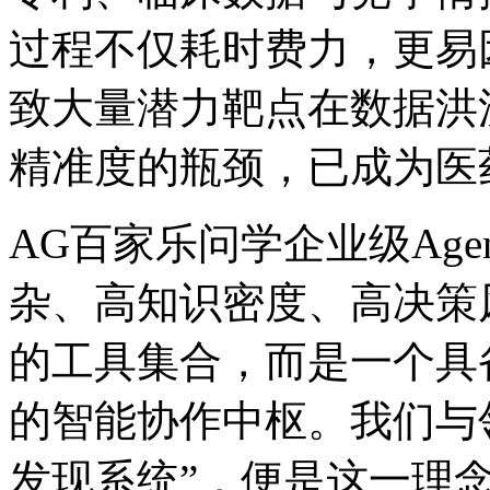
过程不仅耗时费力，更易
致大量潜力靶点在数据洪
精准度的瓶颈，已成为医
AG百家乐问学企业级Ag
杂、高知识密度、高决策
的工具集合，而是一个具备
的智能协作中枢。我们与
发现系统”，便是这一理