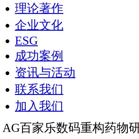
理论著作
企业文化
ESG
成功案例
资讯与活动
联系我们
加入我们
AG百家乐数码重构药物研