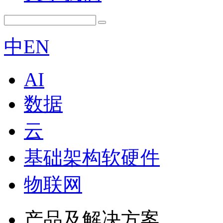
中
EN
AI
数据
云
基础架构软硬件
物联网
产品及解决方案