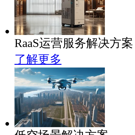
RaaS运营服务解决方案
了解更多