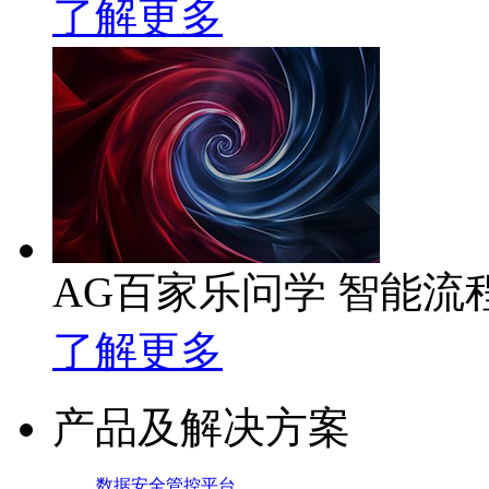
了解更多
AG百家乐问学 智能流
了解更多
产品及解决方案
数据安全管控平台